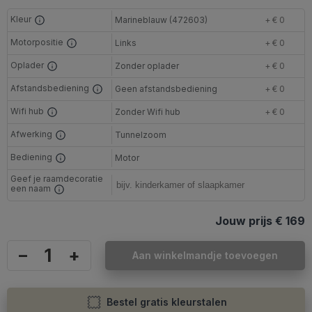
Kleur
Marineblauw (472603)
+ € 0
Motorpositie
Links
+ € 0
Oplader
Zonder oplader
+ € 0
Afstandsbediening
Geen afstandsbediening
+ € 0
Wifi hub
Zonder Wifi hub
+ € 0
Afwerking
Tunnelzoom
Bediening
Motor
Geef je raamdecoratie
een naam
Jouw prijs
€ 169
–
+
Aan winkelmandje toevoegen
Bestel gratis kleurstalen