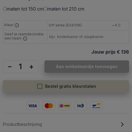
maten tot 150 cm
maten tot 210 cm
Kleur
Off white (EX41116)
+ € 0
Geef je raamdecoratie
een naam
Jouw prijs
€ 136
–
+
Aan winkelmandje toevoegen
Bestel gratis kleurstalen
Productbeschrijving