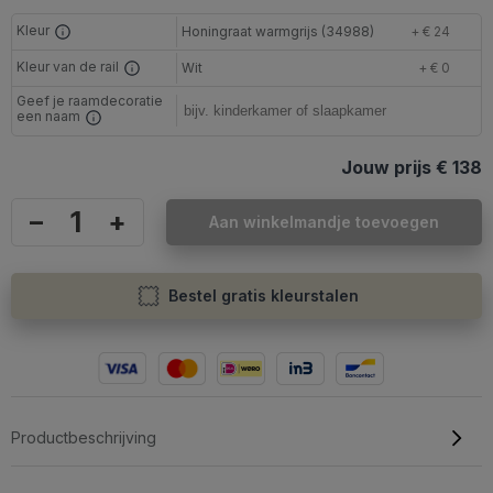
Kleur
Honingraat warmgrijs (34988)
+ € 24
Kleur van de rail
Wit
+ € 0
Geef je raamdecoratie
een naam
Jouw prijs
€ 138
–
+
Aan winkelmandje toevoegen
Bestel gratis kleurstalen
Productbeschrijving