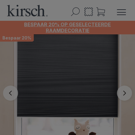
BESPAAR 20% OP GESELECTEERDE
RAAMDECORATIE
Bespaar 20%