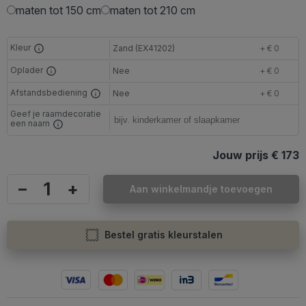
maten tot 150 cm
maten tot 210 cm
Kleur
Zand (EX41202)
+ € 0
Oplader
Nee
+ € 0
Afstandsbediening
Nee
+ € 0
Geef je raamdecoratie
een naam
Jouw prijs
€ 173
–
+
Aan winkelmandje toevoegen
Bestel gratis kleurstalen