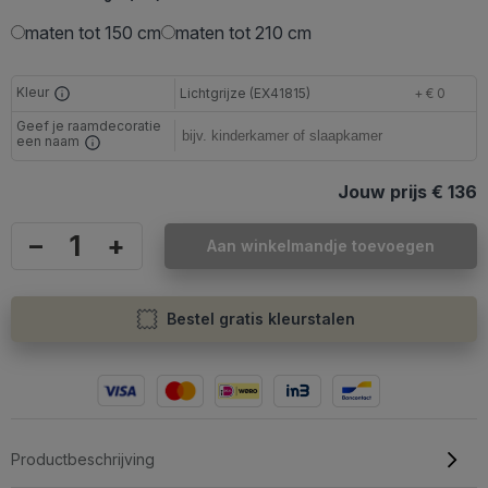
maten tot 150 cm
maten tot 210 cm
Kleur
Lichtgrijze (EX41815)
+ € 0
Geef je raamdecoratie
een naam
Jouw prijs
€ 136
–
+
Aan winkelmandje toevoegen
Bestel gratis kleurstalen
Productbeschrijving