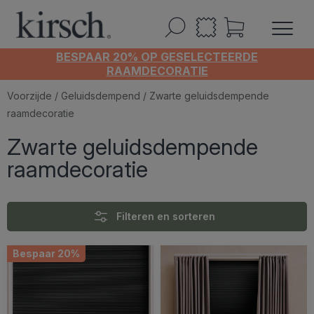
BESPAAR 20% OP GESELECTEERDE
RAAMDECORATIE
Voorzijde
/
Geluidsdempend
/ Zwarte geluidsdempende
raamdecoratie
Zwarte geluidsdempende
raamdecoratie
Filteren en sorteren
Bespaar 20%