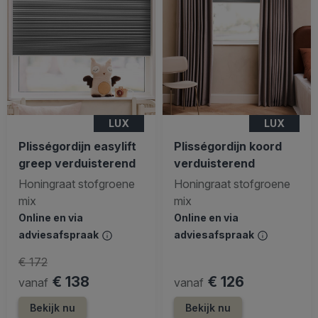
LUX
LUX
Plisségordijn easylift
Plisségordijn koord
greep verduisterend
verduisterend
Honingraat stofgroene
Honingraat stofgroene
mix
mix
Online en via
Online en via
adviesafspraak
adviesafspraak
€ 172
€ 138
€ 126
vanaf
vanaf
Bekijk nu
Bekijk nu