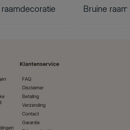
 raamdecoratie
Bruine raam
Klantenservice
gen
FAQ
Disclaimer
jke
Betaling
g
Verzending
Contact
Garantie
edingen