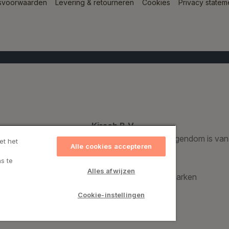
svoorwaarden
Levering & retourneren
Cookies
Privacy statem
Kirsch B.V.
Een geregistreerd handelsmerk dat voor 100% eigendom is van
et het
Alle cookies accepteren
s te
Kirsch Group A/S
Alles afwijzen
Bronzevej 8, 8940 Randers SV, Denemarken
CVR: 69974015
Cookie-instellingen