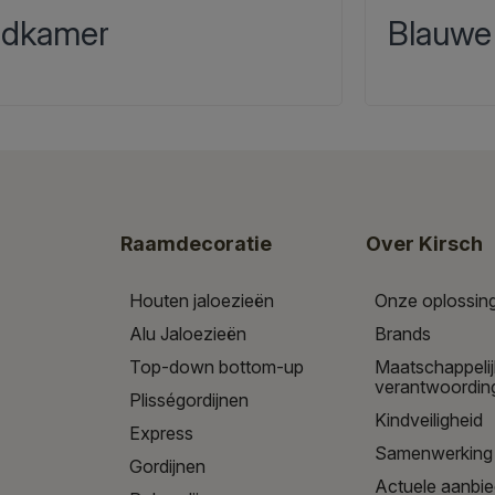
dkamer
Blauwe
Raamdecoratie
Over Kirsch
Houten jaloezieën
Onze oplossin
Alu Jaloezieën
Brands
Top-down bottom-up
Maatschappeli
verantwoordin
Plisségordijnen
Kindveiligheid
Express
Samenwerking
Gordijnen
Actuele aanbi