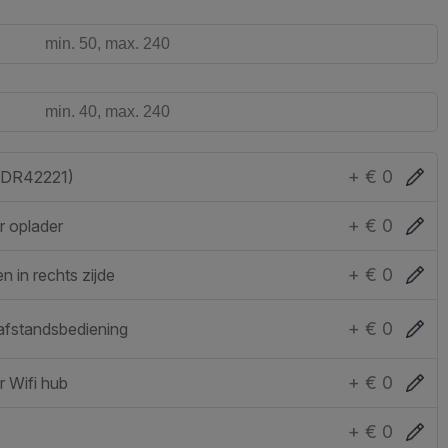
+ € 0
(DR42221)
+ € 0
r oplader
+ € 0
n in rechts zijde
+ € 0
afstandsbediening
+ € 0
 Wifi hub
+ € 0