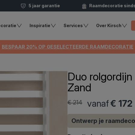
5 jaar garantie
Raamdecoratie sind
coratie
Inspiratie
Services
Over Kirsch
BESPAAR 20% OP GESELECTEERDE RAAMDECORATIE
Duo rolgordijn
Zand
vanaf
€ 172
€ 214
Ontwerp je raamdeco