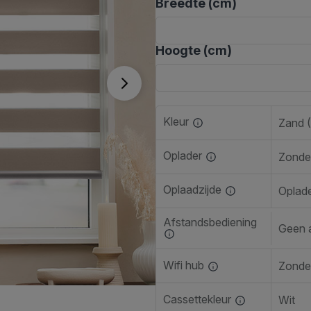
Breedte (cm)
Hoogte (cm)
Kleur
Zand 
Oplader
Zonde
Oplaadzijde
Oplade
Afstandsbediening
Geen 
Wifi hub
Zonder
Cassettekleur
Wit