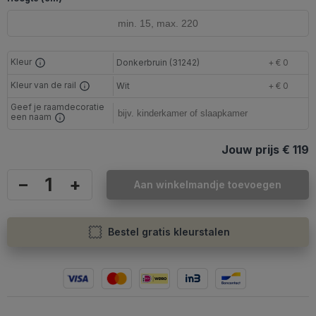
Kleur
Donkerbruin (31242)
+ € 0
Kleur van de rail
Wit
+ € 0
Geef je raamdecoratie
een naam
Jouw prijs
€ 119
–
+
Aan winkelmandje toevoegen
Bestel gratis kleurstalen