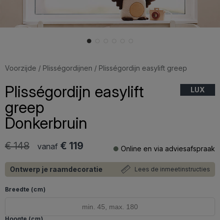
Voorzijde
/
Plisségordijnen
/ Plisségordijn easylift greep
Plisségordijn easylift
LUX
greep
Donkerbruin
€ 148
€ 119
vanaf
Online en via adviesafspraak
Ontwerp je raamdecoratie
Lees de inmeetinstructies
Breedte (cm)
Hoogte (cm)