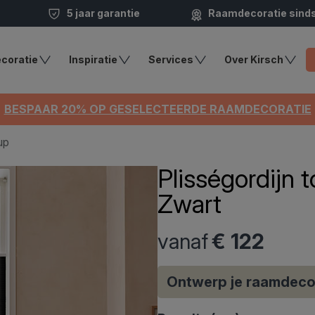
5 jaar garantie
Raamdecoratie sind
coratie
Inspiratie
Services
Over Kirsch
BESPAAR 20% OP GESELECTEERDE RAAMDECORATIE
up
Plisségordijn
Zwart
vanaf
€ 122
Ontwerp je raamdeco