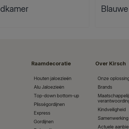
dkamer
Blauwe
Raamdecoratie
Over Kirsch
Houten jaloezieën
Onze oplossin
Alu Jaloezieën
Brands
Top-down bottom-up
Maatschappeli
verantwoordin
Plisségordijnen
Kindveiligheid
Express
Samenwerking
Gordijnen
Actuele aanbi