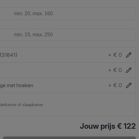
+ € 0
 (31841)
+ € 0
+ € 0
ge met hoeken
Jouw prijs
€ 122