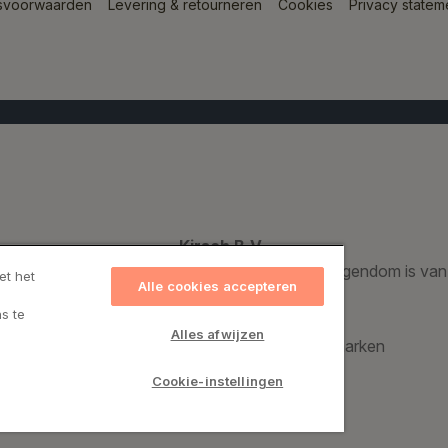
svoorwaarden
Levering & retourneren
Cookies
Privacy statem
Kirsch B.V.
Een geregistreerd handelsmerk dat voor 100% eigendom is van
et het
Alle cookies accepteren
s te
Kirsch Group A/S
Alles afwijzen
Bronzevej 8, 8940 Randers SV, Denemarken
CVR: 69974015
Cookie-instellingen