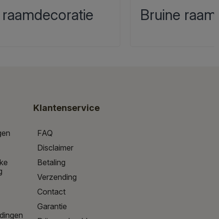
 raamdecoratie
Bruine raam
Klantenservice
gen
FAQ
Disclaimer
jke
Betaling
g
Verzending
Contact
Garantie
edingen