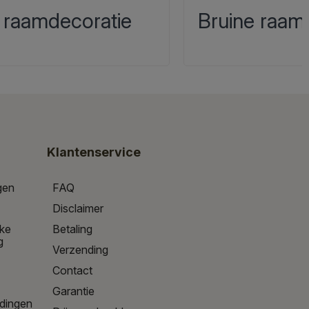
 raamdecoratie
Bruine raam
Klantenservice
gen
FAQ
Disclaimer
jke
Betaling
g
Verzending
Contact
Garantie
edingen