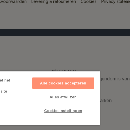
svoorwaarden
Levering & retourneren
Cookies
Privacy statem
Kirsch B.V.
Een geregistreerd handelsmerk dat voor 100% eigendom is van
et het
Alle cookies accepteren
s te
Kirsch Group A/S
Alles afwijzen
Bronzevej 8, 8940 Randers SV, Denemarken
CVR: 69974015
Cookie-instellingen