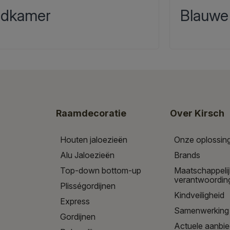
dkamer
Blauwe
Raamdecoratie
Over Kirsch
Houten jaloezieën
Onze oplossin
Alu Jaloezieën
Brands
Top-down bottom-up
Maatschappeli
verantwoordin
Plisségordijnen
Kindveiligheid
Express
Samenwerking
Gordijnen
Actuele aanbi