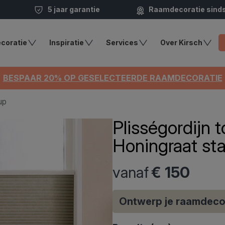
5 jaar garantie
Raamdecoratie sind
coratie
Inspiratie
Services
Over Kirsch
BESPAAR 20% OP GESELECTEERDE RAAMDECORATIE
up
Plisségordijn
Honingraat sta
vanaf
€ 150
Ontwerp je raamdeco