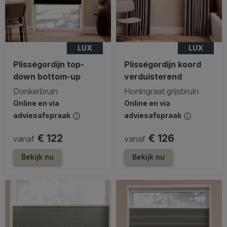
LUX
LUX
Plisségordijn top-
Plisségordijn koord
down bottom-up
verduisterend
Donkerbruin
Honingraat grijsbruin
Online en via
Online en via
adviesafspraak
adviesafspraak
€ 122
€ 126
vanaf
vanaf
Bekijk nu
Bekijk nu