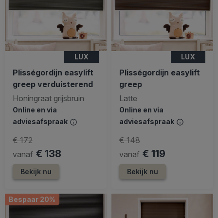
LUX
LUX
Plisségordijn easylift
Plisségordijn easylift
greep verduisterend
greep
Honingraat grijsbruin
Latte
Online en via
Online en via
adviesafspraak
adviesafspraak
€ 172
€ 148
€ 138
€ 119
vanaf
vanaf
Bekijk nu
Bekijk nu
Bespaar 20%