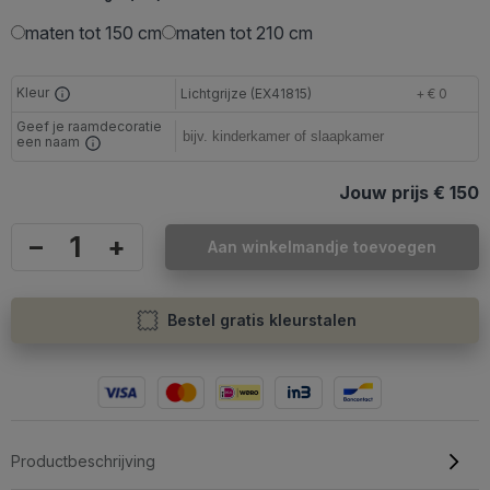
maten tot 150 cm
maten tot 210 cm
Kleur
Lichtgrijze (EX41815)
+ € 0
Geef je raamdecoratie
een naam
Jouw prijs
€ 150
–
+
Aan winkelmandje toevoegen
Bestel gratis kleurstalen
Productbeschrijving