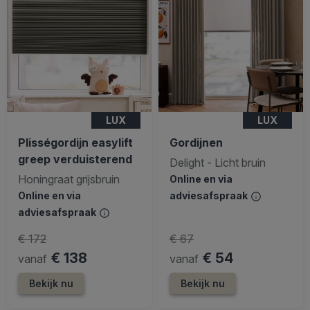
LUX
LUX
Plisségordijn easylift
Gordijnen
greep verduisterend
Delight - Licht bruin
Honingraat grijsbruin
Online en via
Online en via
adviesafspraak
adviesafspraak
€ 172
€ 67
€ 138
€ 54
vanaf
vanaf
Bekijk nu
Bekijk nu