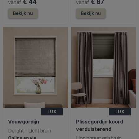
€ 44
€ 67
vanaf
vanaf
Bekijk nu
Bekijk nu
LUX
LUX
Vouwgordijn
Plisségordijn koord
verduisterend
Delight - Licht bruin
Honingraat grijsbruin
Online en via