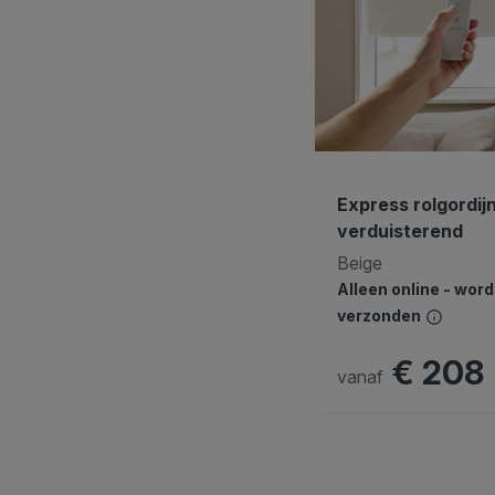
Express rolgordij
verduisterend
Beige
Alleen online - wor
verzonden
€ 208
vanaf