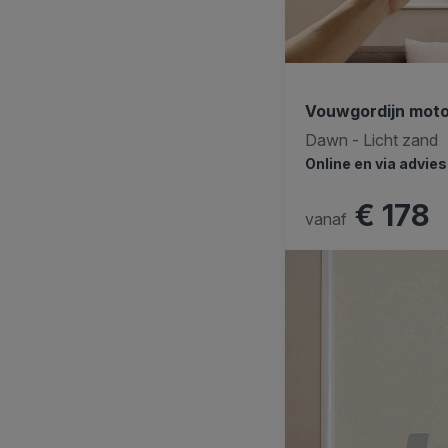
Vouwgordijn mot
Dawn - Licht zand
Online en via advie
€ 178
vanaf