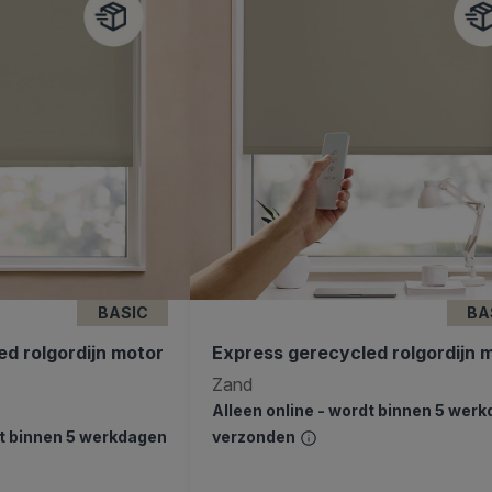
BASIC
BA
d rolgordijn motor
Express gerecycled rolgordijn 
Zand
Alleen online - wordt binnen 5 wer
dt binnen 5 werkdagen
verzonden