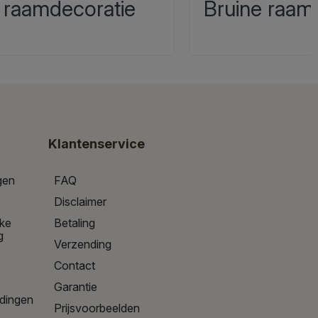
 raamdecoratie
Bruine raam
Klantenservice
gen
FAQ
Disclaimer
jke
Betaling
g
Verzending
Contact
Garantie
edingen
Prijsvoorbeelden