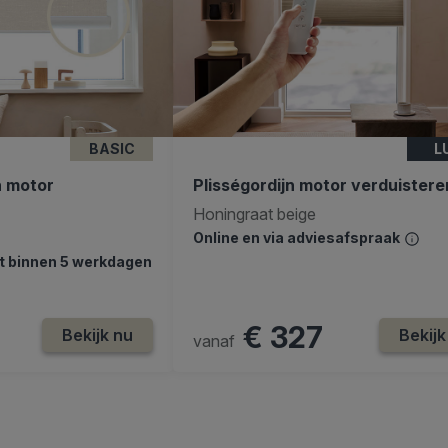
BASIC
L
n motor
Plisségordijn motor verduister
Honingraat beige
Online en via adviesafspraak
dt binnen 5 werkdagen
€ 327
Bekijk nu
Bekijk
vanaf