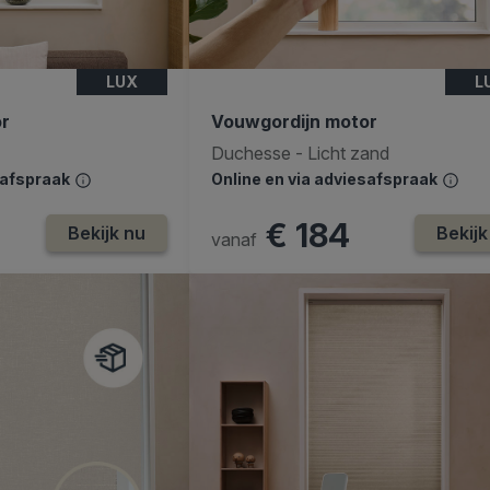
LUX
L
or
Vouwgordijn motor
Duchesse - Licht zand
safspraak
Online en via adviesafspraak
€ 184
Bekijk nu
Bekijk
vanaf