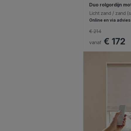
Duo rolgordijn mo
Licht zand / zand (
Online en via advie
€ 214
€ 172
vanaf