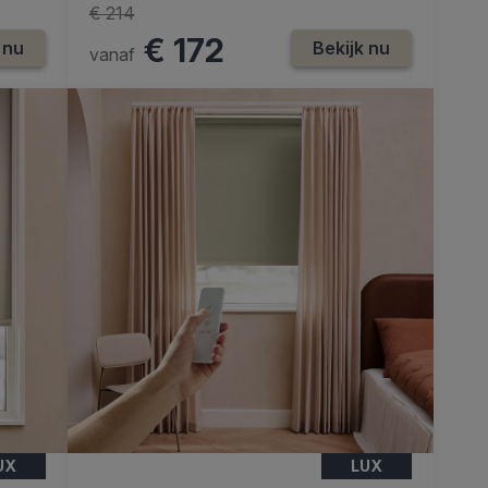
€ 214
€ 172
 nu
Bekijk nu
vanaf
UX
LUX