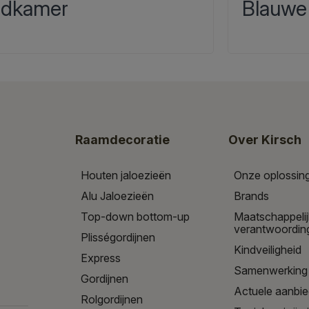
dkamer
Blauwe
Raamdecoratie
Over Kirsch
Houten jaloezieën
Onze oplossin
Alu Jaloezieën
Brands
Top-down bottom-up
Maatschappeli
verantwoordin
Plisségordijnen
Kindveiligheid
Express
Samenwerking
Gordijnen
Actuele aanbi
Rolgordijnen