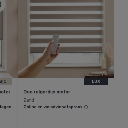
SIC
LUX
motor
Duo rolgordijn motor
Zand
kdagen
Online en via adviesafspraak