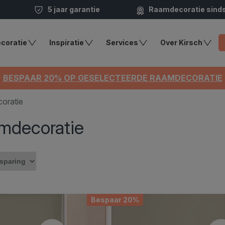
5 jaar garantie
Raamdecoratie sind
coratie
Inspiratie
Services
Over Kirsch
BESPAAR 20% OP GESELECTEERDE RAAMDECORATIE
coratie
amdecoratie
Bespaar 20%