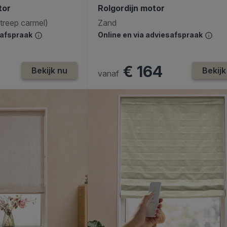
tor
Rolgordijn motor
streep carmel)
Zand
safspraak
Online en via adviesafspraak
€ 164
Bekijk nu
Bekijk
vanaf