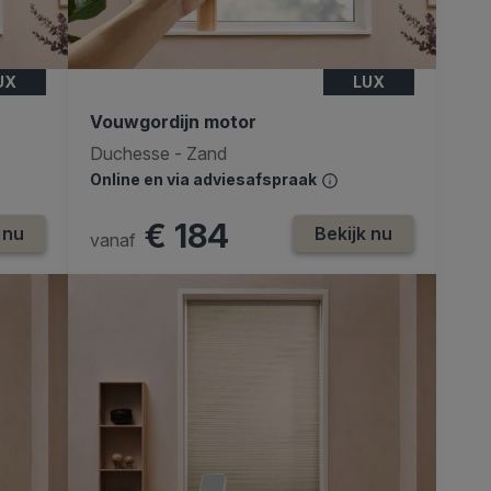
UX
LUX
Vouwgordijn motor
Duchesse - Zand
Online en via adviesafspraak
€ 184
 nu
Bekijk nu
vanaf