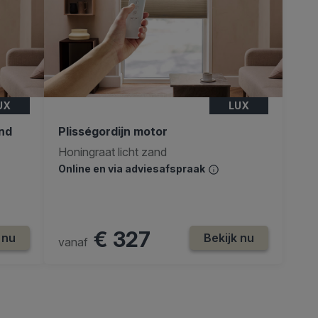
UX
LUX
end
Plisségordijn motor
Honingraat licht zand
Online en via adviesafspraak
€ 327
 nu
Bekijk nu
vanaf