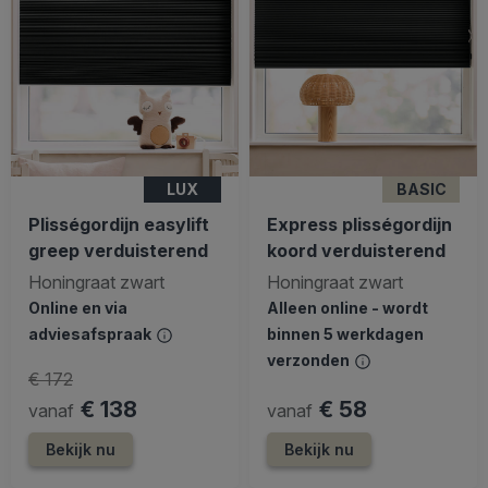
LUX
BASIC
Plisségordijn easylift
Express plisségordijn
greep verduisterend
koord verduisterend
Honingraat zwart
Honingraat zwart
Online en via
Alleen online - wordt
adviesafspraak
binnen 5 werkdagen
verzonden
€ 172
€ 138
€ 58
vanaf
vanaf
Bekijk nu
Bekijk nu