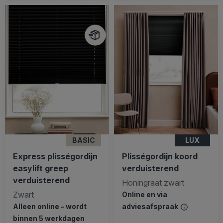
BASIC
LUX
Express plisségordijn
Plisségordijn koord
easylift greep
verduisterend
verduisterend
Honingraat zwart
Zwart
Online en via
Alleen online - wordt
adviesafspraak
binnen 5 werkdagen