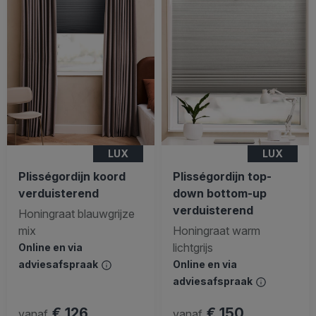
LUX
LUX
Plisségordijn koord
Plisségordijn top-
verduisterend
down bottom-up
verduisterend
Honingraat blauwgrijze
mix
Honingraat warm
lichtgrijs
Online en via
adviesafspraak
Online en via
adviesafspraak
€ 126
€ 150
vanaf
vanaf