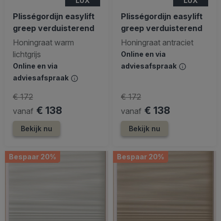
LUX
LUX
Plisségordijn easylift
Plisségordijn easylift
greep verduisterend
greep verduisterend
Honingraat warm
Honingraat antraciet
lichtgrijs
Online en via
Online en via
adviesafspraak
adviesafspraak
€ 172
€ 172
€ 138
€ 138
vanaf
vanaf
Bekijk nu
Bekijk nu
Bespaar 20%
Bespaar 20%