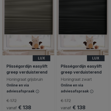
LUX
LUX
Plisségordijn easylift
Plisségordijn easylift
greep verduisterend
greep verduisterend
Honingraat grijsbruin
Honingraat zwart
Online en via
Online en via
adviesafspraak
adviesafspraak
€ 172
€ 172
€ 138
€ 138
vanaf
vanaf