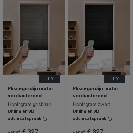
LUX
LUX
Plisségordijn motor
Plisségordijn motor
verduisterend
verduisterend
Honingraat grijsbruin
Honingraat zwart
Online en via
Online en via
adviesafspraak
adviesafspraak
€ 327
€ 327
vanaf
vanaf