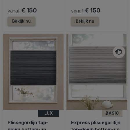
€ 150
€ 150
vanaf
vanaf
Bekijk nu
Bekijk nu
LUX
BASIC
Plisségordijn top-
Express plisségordijn
down bottom-up
top-down bottom-up