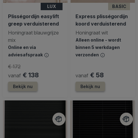
LUX
BASIC
Plisségordijn easylift
Express plisségordijn
greep verduisterend
koord verduisterend
Honingraat blauwgrijze
Honingraat wit
mix
Alleen online - wordt
Online en via
binnen 5 werkdagen
adviesafspraak
verzonden
€ 172
€ 138
€ 58
vanaf
vanaf
Bekijk nu
Bekijk nu