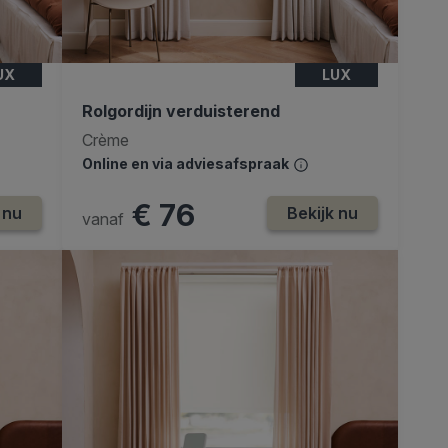
UX
LUX
Rolgordijn verduisterend
Crème
Online en via adviesafspraak
€ 76
 nu
Bekijk nu
vanaf