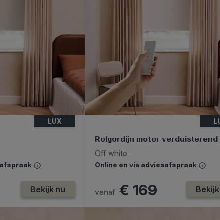
LUX
L
Rolgordijn motor verduisterend
Off white
safspraak
Online en via adviesafspraak
€ 169
Bekijk nu
Bekijk
vanaf