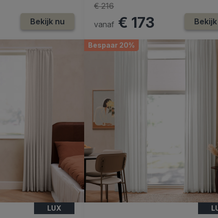
€ 216
€ 173
Bekijk nu
Bekijk
vanaf
Bespaar 20%
LUX
L