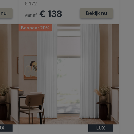
€ 172
€ 138
 nu
Bekijk nu
vanaf
Bespaar 20%
UX
LUX