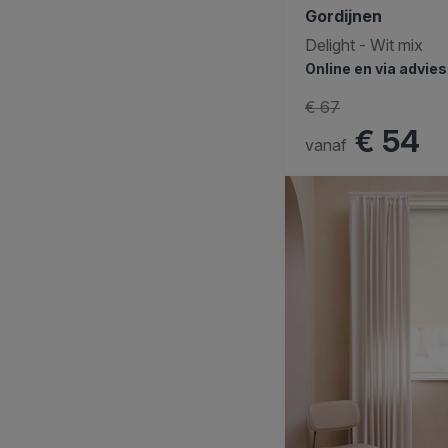
Gordijnen
Delight - Wit mix
Online en via advie
€ 67
€ 54
vanaf