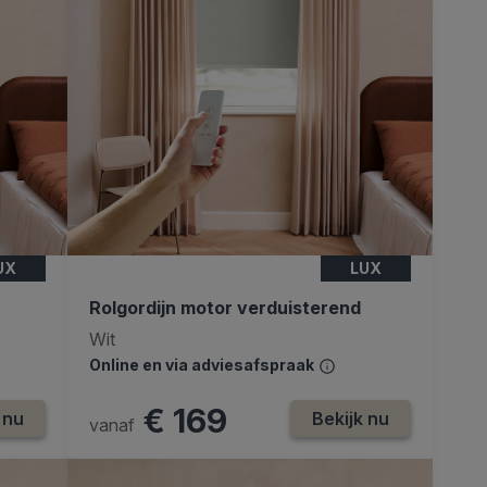
UX
LUX
Rolgordijn motor verduisterend
Wit
Online en via adviesafspraak
€ 169
 nu
Bekijk nu
vanaf