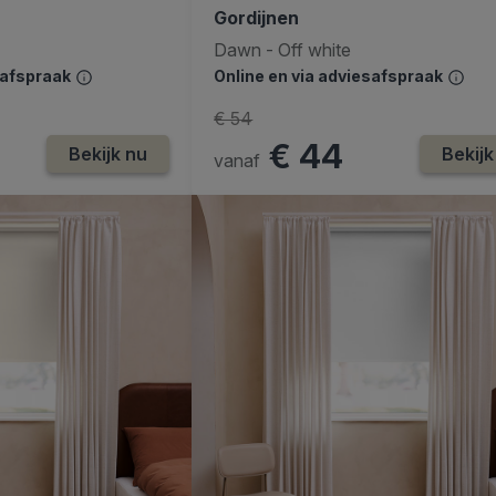
Gordijnen
Dawn - Off white
safspraak
Online en via adviesafspraak
€ 54
€ 44
Bekijk nu
Bekijk
vanaf