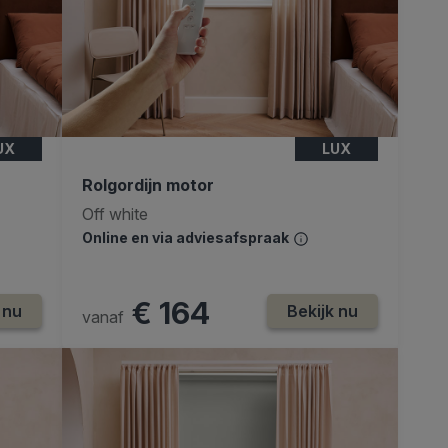
UX
LUX
Rolgordijn motor
Off white
Online en via adviesafspraak
€ 164
 nu
Bekijk nu
vanaf