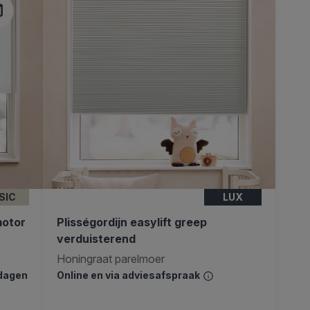
SIC
LUX
motor
Plisségordijn easylift greep
verduisterend
Honingraat parelmoer
kdagen
Online en via adviesafspraak