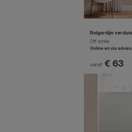
Rolgordijn verdui
Off white
Online en via advie
€ 63
vanaf