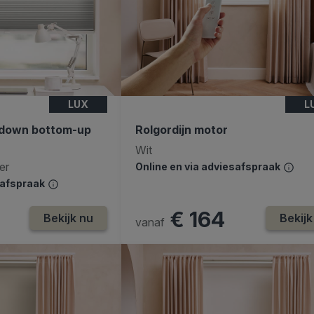
LUX
L
p-down bottom-up
Rolgordijn motor
Wit
er
Online en via adviesafspraak
safspraak
€ 164
Bekijk nu
Bekijk
vanaf