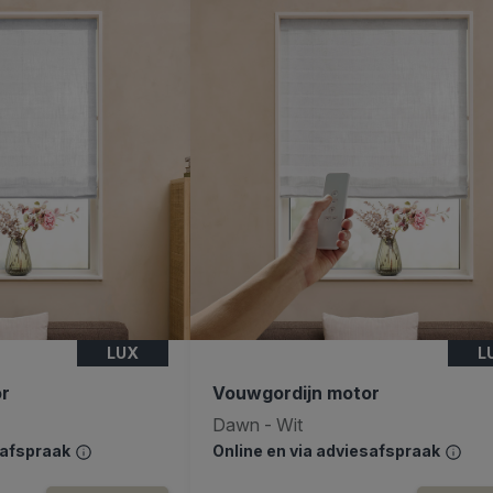
LUX
L
or
Vouwgordijn motor
Dawn - Wit
safspraak
Online en via adviesafspraak