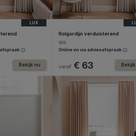
LUX
L
sterend
Rolgordijn verduisterend
Wit
safspraak
Online en via adviesafspraak
€ 63
Bekijk nu
Bekijk
vanaf