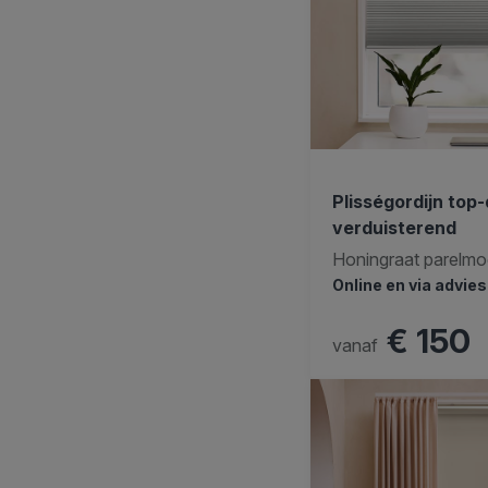
Plisségordijn to
verduisterend
Honingraat parelmo
Online en via advie
€ 150
vanaf