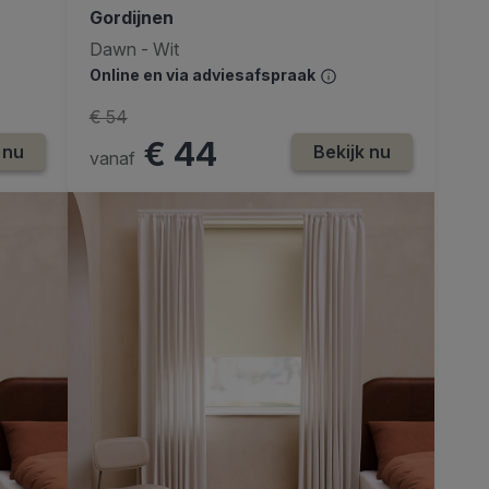
Gordijnen
Dawn - Wit
Online en via adviesafspraak
€ 54
€ 44
 nu
Bekijk nu
vanaf