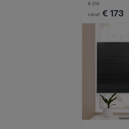
€ 216
€ 173
vanaf