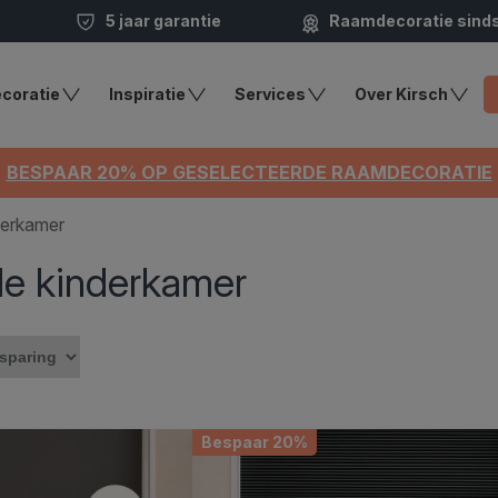
5 jaar garantie
Raamdecoratie sind
coratie
Inspiratie
Services
Over Kirsch
BESPAAR 20% OP GESELECTEERDE RAAMDECORATIE
derkamer
de kinderkamer
Bespaar 20%