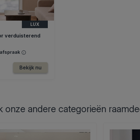
LUX
or verduisterend
safspraak
Bekijk nu
 onze andere categorieën raamde