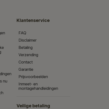
Klantenservice
gen
FAQ
Disclaimer
jke
Betaling
g
Verzending
Contact
Garantie
edingen
Prijsvoorbeelden
is nu
Inmeet- en
montagehandleidingen
ch
Veilige betaling