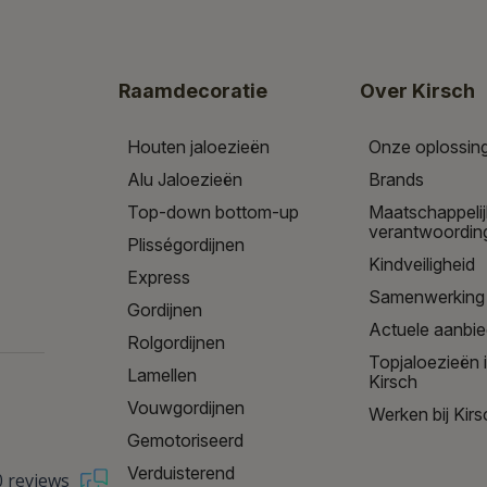
Raamdecoratie
Over Kirsch
Houten jaloezieën
Onze oplossin
Alu Jaloezieën
Brands
Top-down bottom-up
Maatschappeli
verantwoordin
Plisségordijnen
Kindveiligheid
Express
Samenwerking
Gordijnen
Actuele aanbi
Rolgordijnen
Topjaloezieën 
Lamellen
Kirsch
Vouwgordijnen
Werken bij Kirs
Gemotoriseerd
Verduisterend
0 reviews