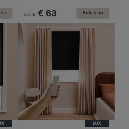
€ 63
 nu
Bekijk nu
vanaf
UX
LUX