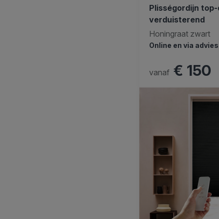
Plisségordijn to
verduisterend
Honingraat zwart
Online en via advie
€ 150
vanaf