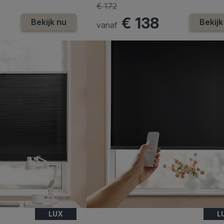
€ 172
€ 138
Bekijk nu
Bekijk
vanaf
LUX
L