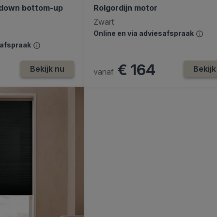
p-down bottom-up
Rolgordijn motor
Zwart
Online en via adviesafspraak
safspraak
€ 164
Bekijk nu
Bekijk
vanaf