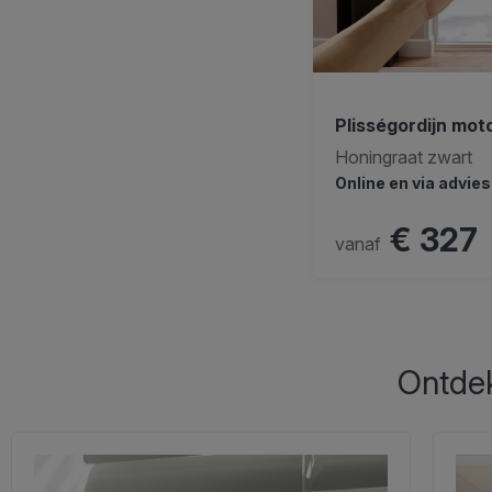
Plisségordijn mot
Honingraat zwart
Online en via advie
€ 327
vanaf
Ontdek