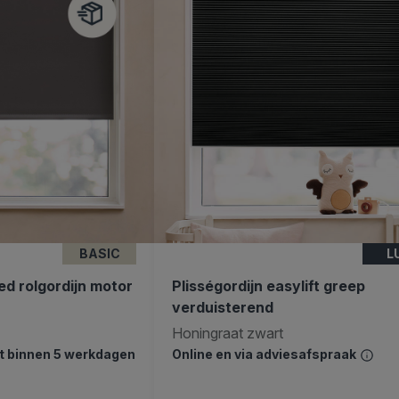
BASIC
L
d rolgordijn motor
Plisségordijn easylift greep
verduisterend
Honingraat zwart
dt binnen 5 werkdagen
Online en via adviesafspraak