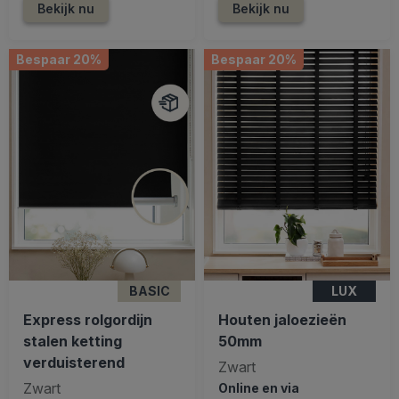
Bekijk nu
Bekijk nu
Bespaar 20%
Bespaar 20%
BASIC
LUX
Express rolgordijn
Houten jaloezieën
stalen ketting
50mm
verduisterend
Zwart
Zwart
Online en via