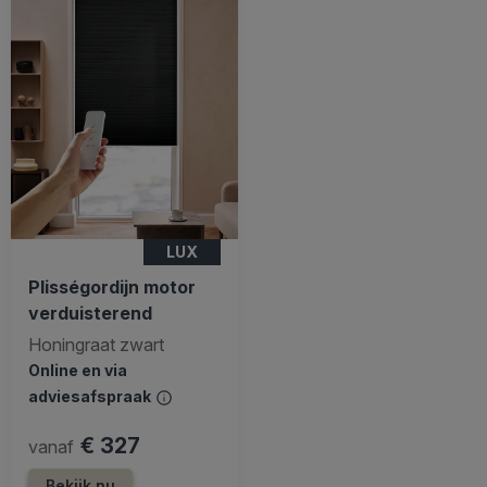
LUX
Plisségordijn motor
verduisterend
Honingraat zwart
Online en via
adviesafspraak
€ 327
vanaf
Bekijk nu