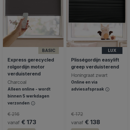
BASIC
LUX
Express gerecycled
Plisségordijn easylift
rolgordijn motor
greep verduisterend
verduisterend
Honingraat zwart
Charcoal
Online en via
Alleen online - wordt
adviesafspraak
binnen 5 werkdagen
verzonden
€ 216
€ 172
€ 173
€ 138
vanaf
vanaf