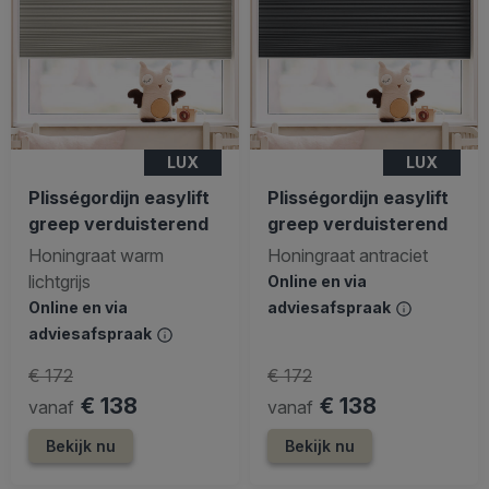
LUX
LUX
Plisségordijn easylift
Plisségordijn easylift
greep verduisterend
greep verduisterend
Honingraat warm
Honingraat antraciet
lichtgrijs
Online en via
Online en via
adviesafspraak
adviesafspraak
€ 172
€ 172
€ 138
€ 138
vanaf
vanaf
Bekijk nu
Bekijk nu