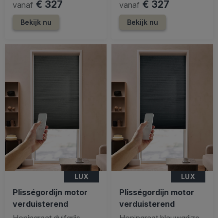
€ 327
€ 327
vanaf
vanaf
Bekijk nu
Bekijk nu
LUX
LUX
Plisségordijn motor
Plisségordijn motor
verduisterend
verduisterend
Honingraat duifgrijs
Honingraat blauwgrijze