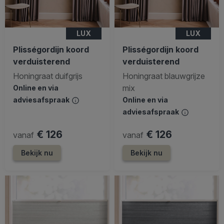
LUX
LUX
Plisségordijn koord
Plisségordijn koord
verduisterend
verduisterend
Honingraat duifgrijs
Honingraat blauwgrijze
mix
Online en via
adviesafspraak
Online en via
adviesafspraak
€ 126
€ 126
vanaf
vanaf
Bekijk nu
Bekijk nu