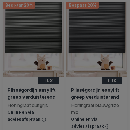
Bespaar 20%
Bespaar 20%
LUX
LUX
Plisségordijn easylift
Plisségordijn easylift
greep verduisterend
greep verduisterend
Honingraat duifgrijs
Honingraat blauwgrijze
mix
Online en via
adviesafspraak
Online en via
adviesafspraak