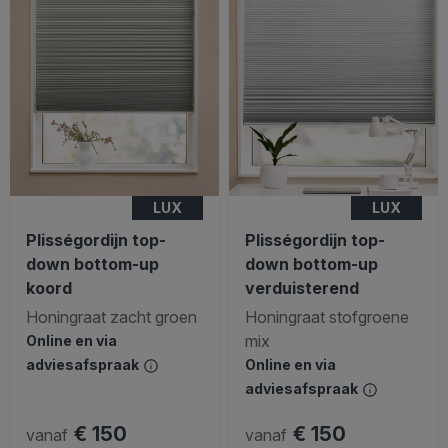
LUX
LUX
Plisségordijn top-
Plisségordijn top-
down bottom-up
down bottom-up
koord
verduisterend
Honingraat zacht groen
Honingraat stofgroene
mix
Online en via
adviesafspraak
Online en via
adviesafspraak
€ 150
€ 150
vanaf
vanaf