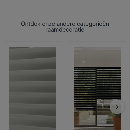
Groen is een kleur die wordt geassocieerd met natuur,
harmonie en vernieuwing. De kleur symboliseert groei en
welzijn en heeft een rustgevend effect op zowel de
Ontdek onze andere categorieën
raamdecoratie
geest als de ruimte. Groene raamdecoratie kan daarom
helpen om een omgeving te creëren die ontspanning en
rust bevordert, terwijl ze tegelijkertijd energie en frisheid
aan je huis toevoegt.
De kleur groen wordt ook vaak gebruikt om een gevoel
van balans en stabiliteit te creëren, wat groene
raamdecoratie een voor de hand liggende keuze maakt
in ruimtes waar je een rustige, maar tegelijk levendige
sfeer wilt.
Welke eigenschappen moet je
raamdecoratie hebben?
Onze groene raamdecoratie is verkrijgbaar met