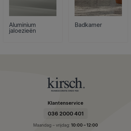
verschillende praktische eigenschappen, zodat ze
kunnen worden aangepast aan jouw behoeften en
voorkeuren. Als je het licht buiten wilt houden en
Aluminium
Badkamer
bijvoorbeeld in de slaapkamer een aangename, donkere
jaloezieën
omgeving wilt creëren, kun je kiezen voor
verduisterende
raamdecoratie
die het daglicht effectief blokkeert.
Ben je op zoek naar een oplossing die het licht filtert en
een zachte, natuurlijke gloed in de ruimte geeft, dan kun
je kiezen voor lichte, groene raamdecoratie in een
lichtdoorlatend materiaal.
Meerdere van onze groene raamdecoratie
zijn ook
verkrijgbaar met motor
, wat je extra comfort in het
Klantenservice
dagelijks leven biedt. Met afstandsbediening of bediening
via een app kun je je raamdecoratie eenvoudig
036 2000 401
aanpassen en met één druk op de knop voor de perfecte
lichtinval zorgen.
Maandag – vrijdag:
10:00 – 12:00