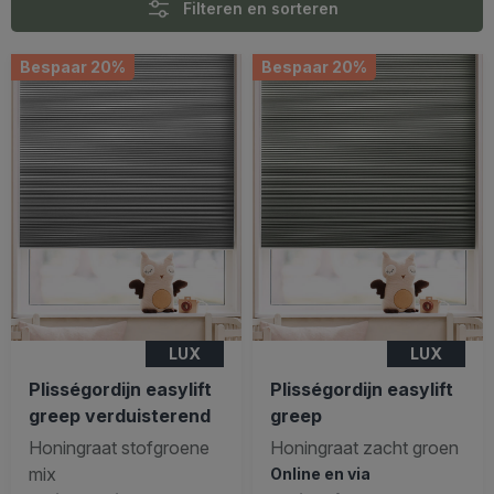
Filteren en sorteren
Bespaar 20%
Bespaar 20%
LUX
LUX
Plisségordijn easylift
Plisségordijn easylift
greep verduisterend
greep
Honingraat stofgroene
Honingraat zacht groen
mix
Online en via