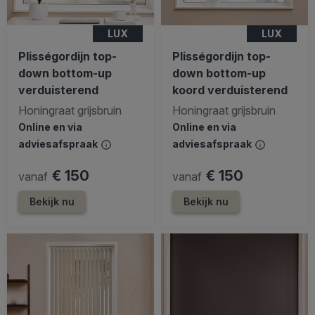
LUX
LUX
Plisségordijn top-
Plisségordijn top-
down bottom-up
down bottom-up
verduisterend
koord verduisterend
Honingraat grijsbruin
Honingraat grijsbruin
Online en via
Online en via
adviesafspraak
adviesafspraak
€ 150
€ 150
vanaf
vanaf
Bekijk nu
Bekijk nu