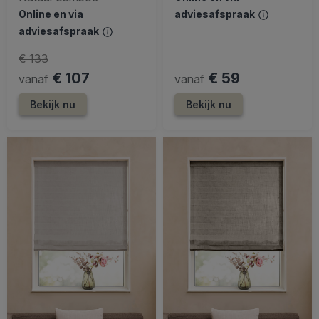
Online en via
adviesafspraak
adviesafspraak
€ 133
€ 107
€ 59
vanaf
vanaf
Bekijk nu
Bekijk nu