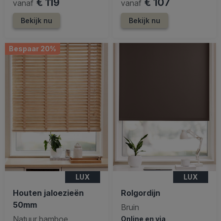
€ 119
€ 107
vanaf
vanaf
Bekijk nu
Bekijk nu
Bespaar 20%
LUX
LUX
Houten jaloezieën
Rolgordijn
50mm
Bruin
Natuur bamboe
Online en via