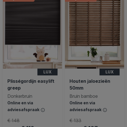
LUX
LUX
Plisségordijn easylift
Houten jaloezieën
greep
50mm
Donkerbruin
Bruin bamboe
Online en via
Online en via
adviesafspraak
adviesafspraak
€ 148
€ 133