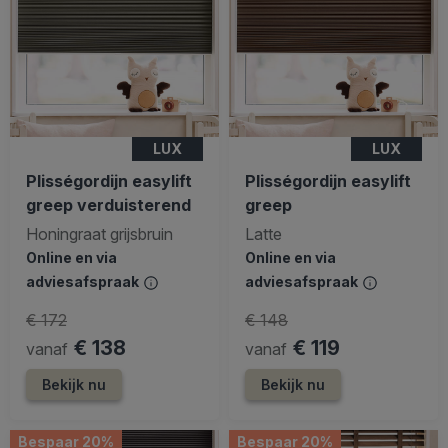
LUX
LUX
Plisségordijn easylift
Plisségordijn easylift
greep verduisterend
greep
Honingraat grijsbruin
Latte
Online en via
Online en via
adviesafspraak
adviesafspraak
€ 172
€ 148
€ 138
€ 119
vanaf
vanaf
Bekijk nu
Bekijk nu
Bespaar 20%
Bespaar 20%