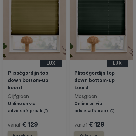
LUX
LUX
Plisségordijn top-
Plisségordijn top-
down bottom-up
down bottom-up
koord
koord
Olijfgroen
Mosgroen
Online en via
Online en via
adviesafspraak
adviesafspraak
€ 129
€ 129
vanaf
vanaf
Bekijk nu
Bekijk nu