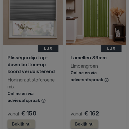
LUX
LUX
Plisségordijn top-
Lamellen 89mm
down bottom-up
Limoengroen
koord verduisterend
Online en via
Honingraat stofgroene
adviesafspraak
mix
Online en via
adviesafspraak
€ 150
€ 162
vanaf
vanaf
Bekijk nu
Bekijk nu