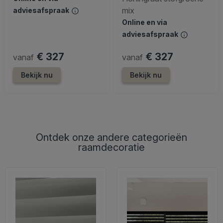
mix
adviesafspraak
Online en via
adviesafspraak
€ 327
€ 327
vanaf
vanaf
Bekijk nu
Bekijk nu
Ontdek onze andere categorieën
raamdecoratie