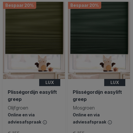
Bespaar 20%
Bespaar 20%
LUX
LUX
Plisségordijn easylift
Plisségordijn easylift
greep
greep
Olijfgroen
Mosgroen
Online en via
Online en via
adviesafspraak
adviesafspraak