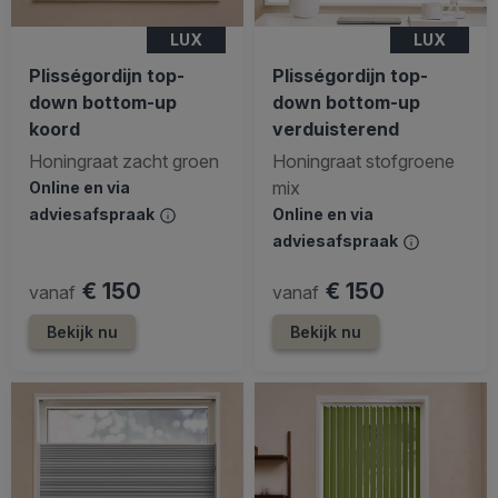
LUX
LUX
Plisségordijn top-
Plisségordijn top-
down bottom-up
down bottom-up
koord
verduisterend
Honingraat zacht groen
Honingraat stofgroene
mix
Online en via
adviesafspraak
Online en via
adviesafspraak
€ 150
€ 150
vanaf
vanaf
Bekijk nu
Bekijk nu