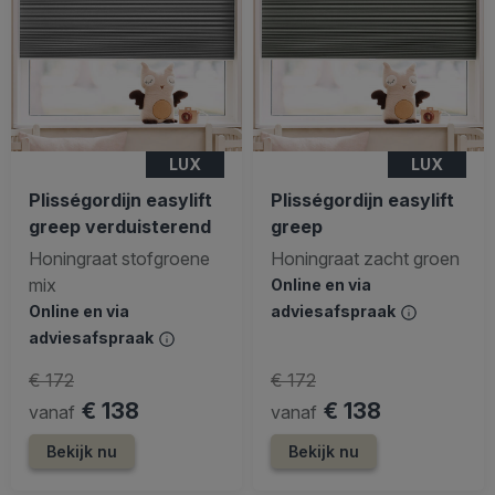
LUX
LUX
Plisségordijn easylift
Plisségordijn easylift
greep verduisterend
greep
Honingraat stofgroene
Honingraat zacht groen
mix
Online en via
Online en via
adviesafspraak
adviesafspraak
€ 172
€ 172
€ 138
€ 138
vanaf
vanaf
Bekijk nu
Bekijk nu