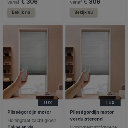
€ 306
€ 306
vanaf
vanaf
Bekijk nu
Bekijk nu
LUX
LUX
Plisségordijn motor
Plisségordijn motor
verduisterend
Honingraat zacht groen
Honingraat stofgroene
Online en via