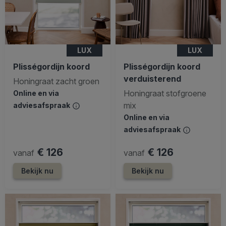
LUX
LUX
Plisségordijn koord
Plisségordijn koord
verduisterend
Honingraat zacht groen
Honingraat stofgroene
Online en via
mix
adviesafspraak
Online en via
adviesafspraak
€ 126
€ 126
vanaf
vanaf
Bekijk nu
Bekijk nu