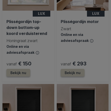
LUX
LUX
Plisségordijn top-
Plisségordijn motor
down bottom-up
Zwart
koord verduisterend
Online en via
Honingraat zwart
adviesafspraak
Online en via
adviesafspraak
€ 150
€ 293
vanaf
vanaf
Bekijk nu
Bekijk nu