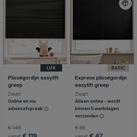
LUX
BASIC
Plisségordijn easylift
Express plisségordijn
greep
easylift greep
Zwart
Zwart
Online en via
Alleen online - wordt
adviesafspraak
binnen 5 werkdagen
verzonden
€ 148
€ 58
€ 119
€ 47
vanaf
vanaf