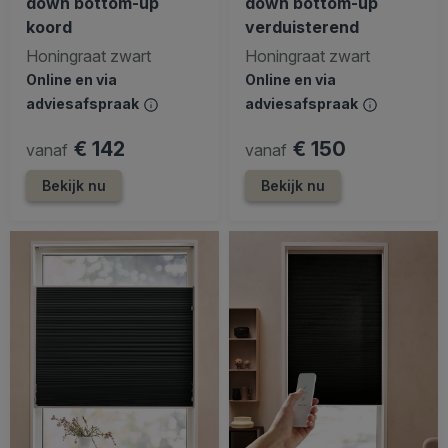
down bottom-up
down bottom-up
koord
verduisterend
Honingraat zwart
Honingraat zwart
Online en via
Online en via
adviesafspraak
adviesafspraak
€ 142
€ 150
vanaf
vanaf
Bekijk nu
Bekijk nu