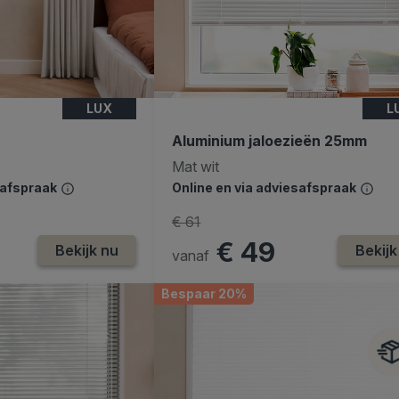
LUX
L
Aluminium jaloezieën 25mm
Mat wit
safspraak
Online en via adviesafspraak
€ 61
€ 49
Bekijk nu
Bekijk
vanaf
Bespaar 20%