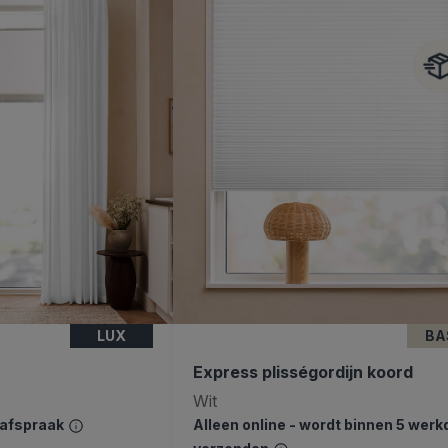
LUX
BA
Express plisségordijn koord
Wit
safspraak
Alleen online - wordt binnen 5 wer