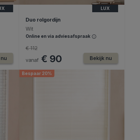
UX
LUX
Duo rolgordijn
Wit
Online en via adviesafspraak
€ 112
€ 90
 nu
Bekijk nu
vanaf
Bespaar 20%