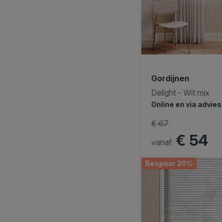
Gordijnen
Delight - Wit mix
Online en via advie
€ 67
€ 54
vanaf
Bespaar 20%