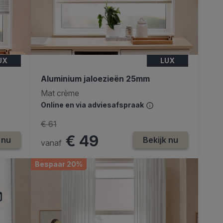
UX
LUX
Aluminium jaloezieën 25mm
Mat crème
Online en via adviesafspraak
€ 61
€ 49
 nu
Bekijk nu
vanaf
Bespaar 20%