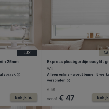
LUX
BA
ieën 25mm
Express plisségordijn easylift g
Wit
safspraak
Alleen online - wordt binnen 5 wer
verzonden
€ 58
€ 47
Bekijk nu
Bekijk
vanaf