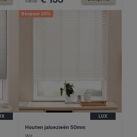
vanaf
Bespaar 20%
UX
LUX
Houten jaloezieën 50mm
Wit