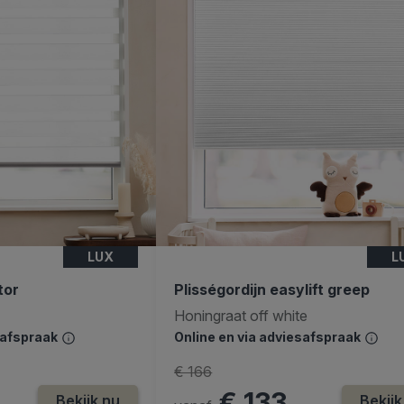
LUX
L
tor
Plisségordijn easylift greep
Honingraat off white
safspraak
Online en via adviesafspraak
€ 166
€ 133
Bekijk nu
Bekijk