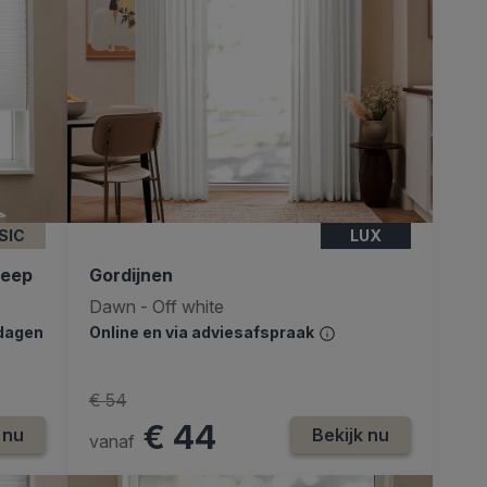
SIC
LUX
reep
Gordijnen
Dawn - Off white
kdagen
Online en via adviesafspraak
€ 54
€ 44
 nu
Bekijk nu
vanaf