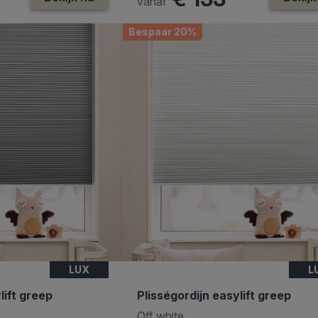
vanaf
Bespaar 20%
LUX
L
lift greep
Plisségordijn easylift greep
Off white