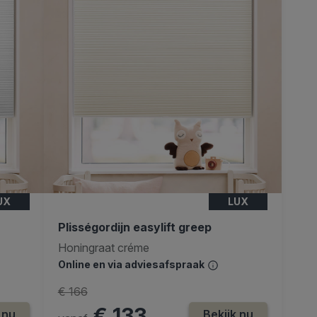
UX
LUX
Plisségordijn easylift greep
Honingraat créme
Online en via adviesafspraak
€ 166
€ 133
 nu
Bekijk nu