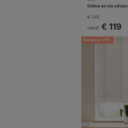
Online en via advie
€ 148
€ 119
vanaf
Bespaar 20%