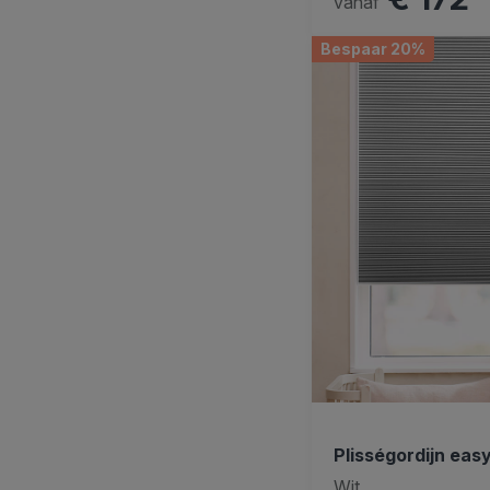
vanaf
Bespaar 20%
Plisségordijn easy
Wit