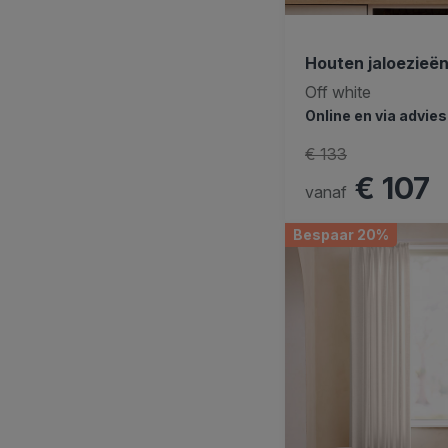
Houten jaloezie
Off white
Online en via advie
€ 133
€ 107
vanaf
Bespaar 20%