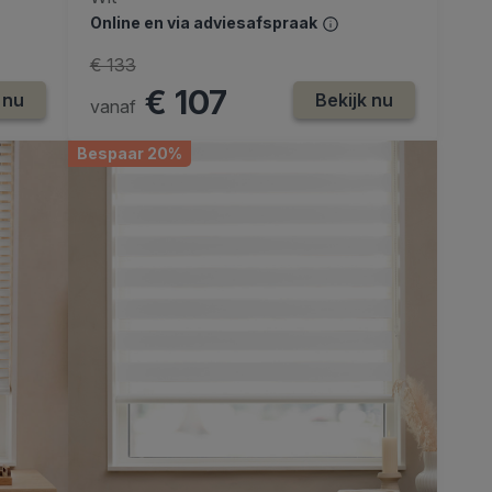
Online en via adviesafspraak
€ 133
€ 107
 nu
Bekijk nu
vanaf
Bespaar 20%