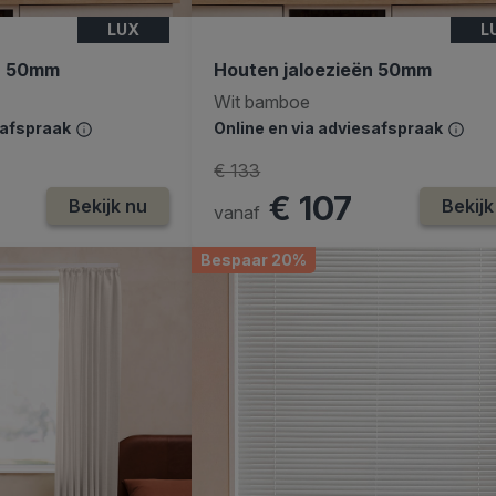
LUX
L
ën 50mm
Houten jaloezieën 50mm
Wit bamboe
safspraak
Online en via adviesafspraak
€ 133
€ 107
Bekijk nu
Bekijk
vanaf
Bespaar 20%