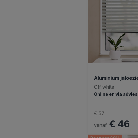
Aluminium jaloez
Off white
Online en via advie
€ 57
€ 46
vanaf