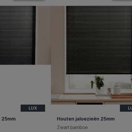
LUX
L
n 25mm
Houten jaloezieën 25mm
Zwart bamboe