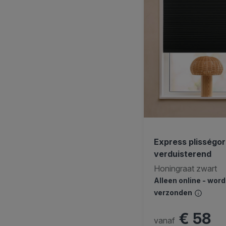
Express plisségor
verduisterend
Honingraat zwart
Alleen online - wor
verzonden
€ 58
vanaf