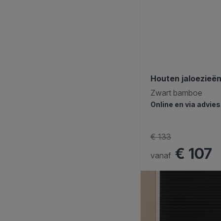
Houten jaloezie
Zwart bamboe
Online en via advie
€ 133
€ 107
vanaf