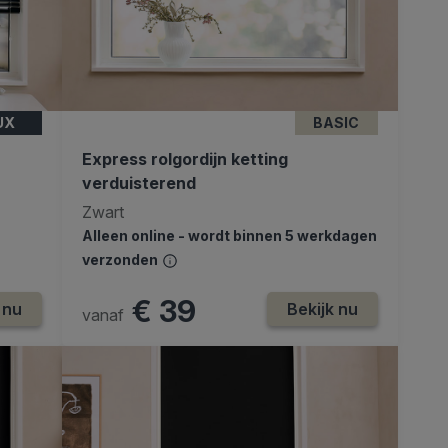
UX
BASIC
Express rolgordijn ketting
verduisterend
Zwart
Alleen online - wordt binnen 5 werkdagen
verzonden
€ 39
 nu
Bekijk nu
vanaf