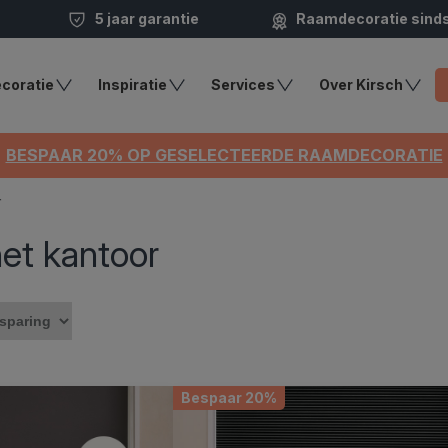
5 jaar garantie
Raamdecoratie sind
coratie
Inspiratie
Services
Over Kirsch
BESPAAR 20% OP GESELECTEERDE RAAMDECORATIE
r
et kantoor
Bespaar 20%