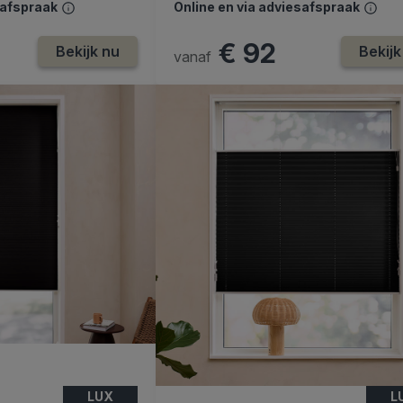
safspraak
Online en via adviesafspraak
€ 92
Bekijk nu
Bekijk
vanaf
LUX
L