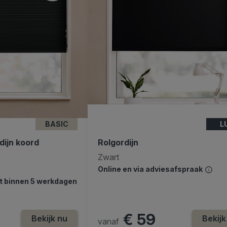
BASIC
L
dijn koord
Rolgordijn
Zwart
Online en via adviesafspraak
dt binnen 5 werkdagen
€ 59
Bekijk nu
Bekijk
vanaf