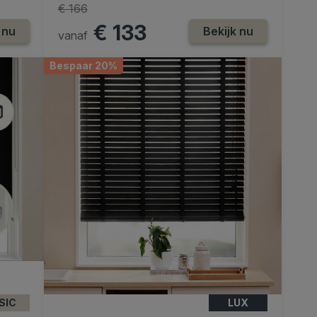
€ 166
€ 133
 nu
Bekijk nu
vanaf
Bespaar 20%
SIC
LUX