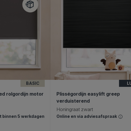
BASIC
L
d rolgordijn motor
Plisségordijn easylift greep
verduisterend
Honingraat zwart
dt binnen 5 werkdagen
Online en via adviesafspraak