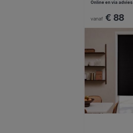
Online en via advie
€ 88
vanaf