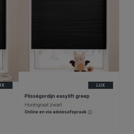
UX
LUX
Plisségordijn easylift greep
Honingraat zwart
Online en via adviesafspraak