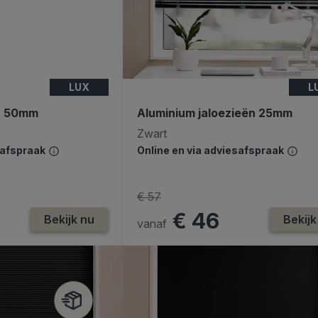
LUX
L
ën 50mm
Aluminium jaloezieën 25mm
Zwart
safspraak
Online en via adviesafspraak
€ 57
€ 46
Bekijk nu
Bekijk
vanaf