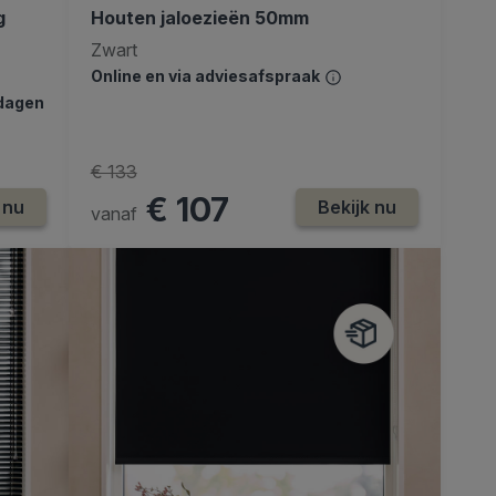
g
Houten jaloezieën 50mm
Zwart
Online en via adviesafspraak
kdagen
€ 133
€ 107
 nu
Bekijk nu
vanaf