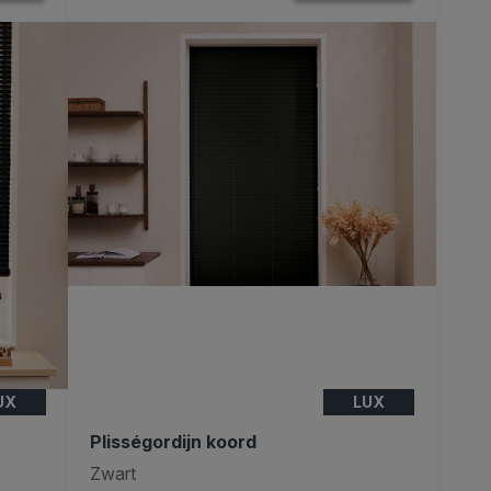
UX
LUX
Plisségordijn koord
Zwart