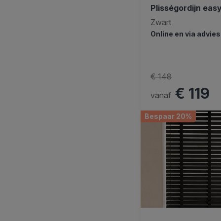
Plisségordijn easy
Zwart
Online en via advie
€ 148
€ 119
vanaf
Bespaar 20%