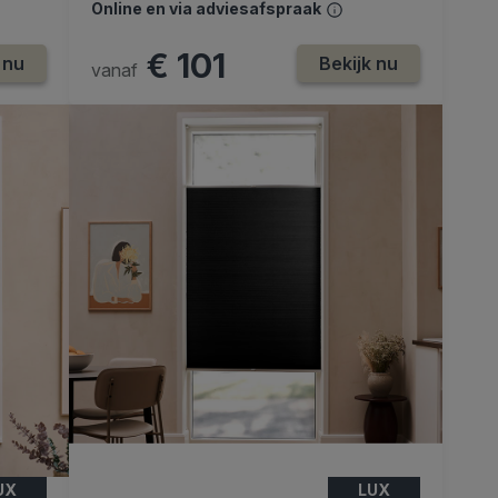
Online en via adviesafspraak
€ 101
 nu
Bekijk nu
vanaf
UX
LUX