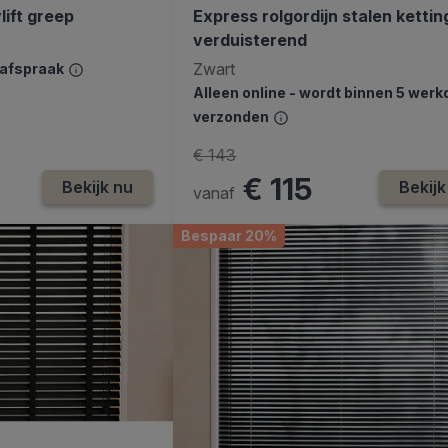
lift greep
Express rolgordijn stalen kettin
verduisterend
Zwart
safspraak
Alleen online - wordt binnen 5 wer
verzonden
€ 143
€ 115
Bekijk nu
Bekijk
vanaf
Bespaar 20%