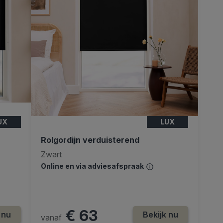
UX
LUX
Rolgordijn verduisterend
Zwart
Online en via adviesafspraak
€ 63
 nu
Bekijk nu
vanaf