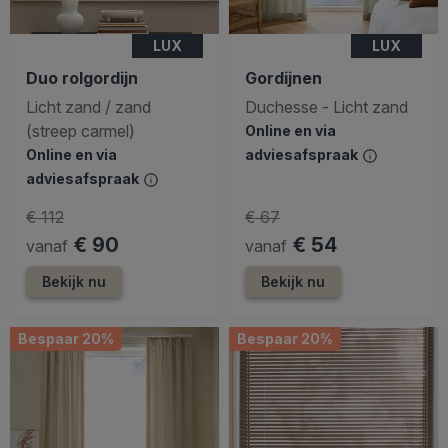
LUX
LUX
Duo rolgordijn
Gordijnen
Licht zand / zand
Duchesse - Licht zand
(streep carmel)
Online en via
Online en via
adviesafspraak
adviesafspraak
€ 112
€ 67
€ 90
€ 54
vanaf
vanaf
Bekijk nu
Bekijk nu
Bespaar 20%
Bespaar 20%