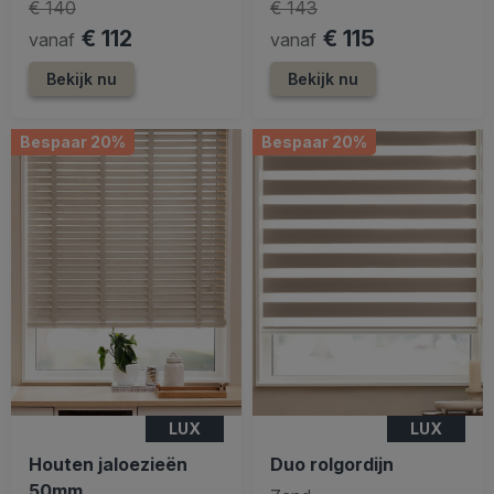
€ 140
€ 143
€ 112
€ 115
vanaf
vanaf
Bekijk nu
Bekijk nu
Bespaar 20%
Bespaar 20%
LUX
LUX
Houten jaloezieën
Duo rolgordijn
50mm