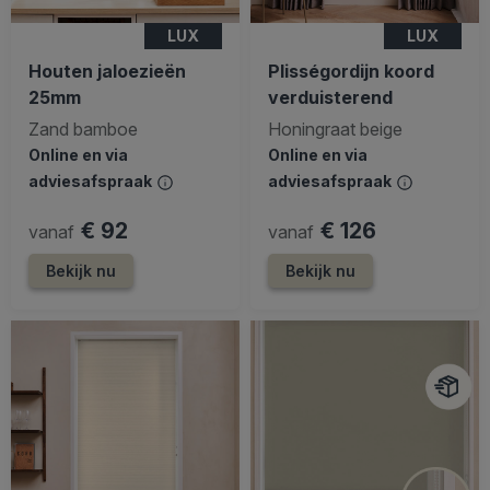
LUX
LUX
Houten jaloezieën
Plisségordijn koord
25mm
verduisterend
Zand bamboe
Honingraat beige
Online en via
Online en via
adviesafspraak
adviesafspraak
€ 92
€ 126
vanaf
vanaf
Bekijk nu
Bekijk nu