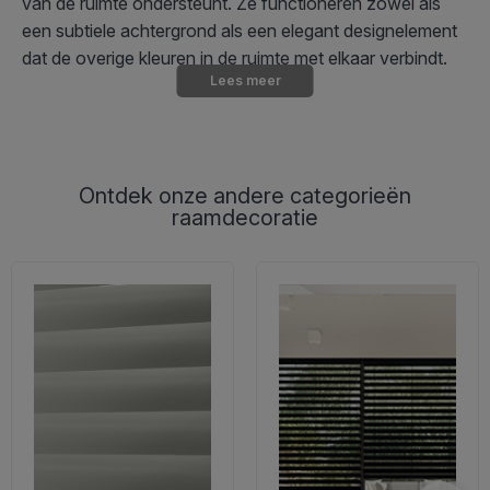
van de ruimte ondersteunt. Ze functioneren zowel als
een subtiele achtergrond als een elegant designelement
dat de overige kleuren in de ruimte met elkaar verbindt.
Lees meer
Wat symboliseren zandkleurig en beige?
Zandkleurige en beige tinten symboliseren rust, warmte
en natuurlijkheid. De kleuren worden geassocieerd met
Ontdek onze andere categorieën
raamdecoratie
de warme tinten van de aarde en creëren een
ontspannen en harmonieuze sfeer in huis. De neutrale
tinten werken rustgevend en balancerend, wat ze
perfect maakt voor ruimtes waarin je rust en welzijn wilt
bevorderen.
Tegelijkertijd heeft zandkleurige raamdecoratie een
verfijnde eenvoud, die je huis een exclusieve maar
ingetogen uitstraling geeft. De kleuren werken goed in
bijna alle ruimtes en zijn gemakkelijk te combineren met
zowel warme als koele kleurenpaletten..