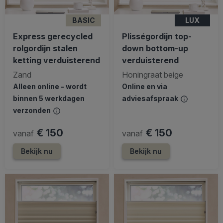
BASIC
LUX
Express gerecycled
Plisségordijn top-
rolgordijn stalen
down bottom-up
ketting verduisterend
verduisterend
Zand
Honingraat beige
Alleen online - wordt
Online en via
binnen 5 werkdagen
adviesafspraak
verzonden
€ 150
€ 150
vanaf
vanaf
Bekijk nu
Bekijk nu