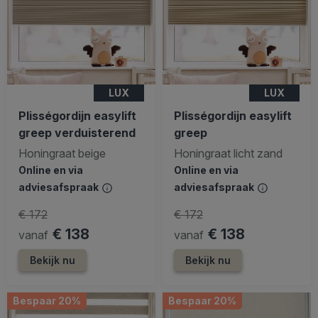
LUX
LUX
Plisségordijn easylift
Plisségordijn easylift
greep verduisterend
greep
Honingraat beige
Honingraat licht zand
Online en via
Online en via
adviesafspraak
adviesafspraak
€ 172
€ 172
€ 138
€ 138
vanaf
vanaf
Bekijk nu
Bekijk nu
Bespaar 20%
Bespaar 20%