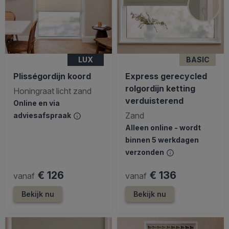
LUX
BASIC
Plisségordijn koord
Express gerecycled
rolgordijn ketting
Honingraat licht zand
verduisterend
Online en via
Zand
adviesafspraak
Alleen online - wordt
binnen 5 werkdagen
verzonden
€ 126
€ 136
vanaf
vanaf
Bekijk nu
Bekijk nu