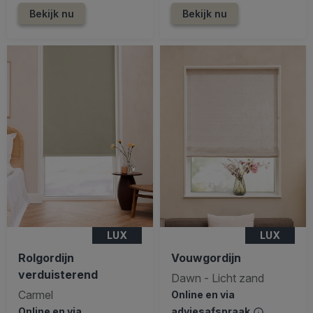
Bekijk nu
Bekijk nu
LUX
LUX
Rolgordijn
Vouwgordijn
verduisterend
Dawn - Licht zand
Carmel
Online en via
Online en via
adviesafspraak