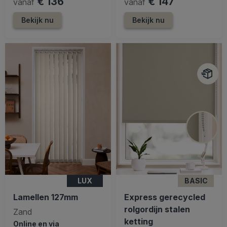
€ 136
€ 147
vanaf
vanaf
Bekijk nu
Bekijk nu
LUX
BASIC
Lamellen 127mm
Express gerecycled
rolgordijn stalen
Zand
ketting
Online en via