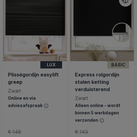
LUX
BASIC
Plisségordijn easylift
Express rolgordijn
greep
stalen ketting
verduisterend
Zwart
Zwart
Online en via
adviesafspraak
Alleen online - wordt
binnen 5 werkdagen
verzonden
€ 148
€ 143