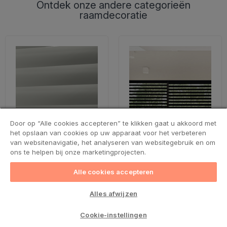
Ontdek onze andere categorieën
Wat symboliseert de zwarte kleur?
raamdecoratie
Sommigen associëren de zwarte kleur misschien met
rouw, verdriet en in het algemeen negativiteit. Maar als
het om raamdecoratie gaat, krijgt de kleur een heel ander
karakter.
Met zwarte raamdecoratie haal je luxe, een gevoel van
rust en een uiterst elegant contrast met een lichtere
inrichting in huis. Daarnaast beschermt de kleur je tegen
Door op “Alle cookies accepteren” te klikken gaat u akkoord met
emotionele stress – ze creëren rust en zorgen daardoor
het opslaan van cookies op uw apparaat voor het verbeteren
van websitenavigatie, het analyseren van websitegebruik en om
voor comfort voor zowel jou als je huis!
ons te helpen bij onze marketingprojecten.
Alle cookies accepteren
Alles afwijzen
Interieurinrichting met zwarte elementen
Cookie-instellingen