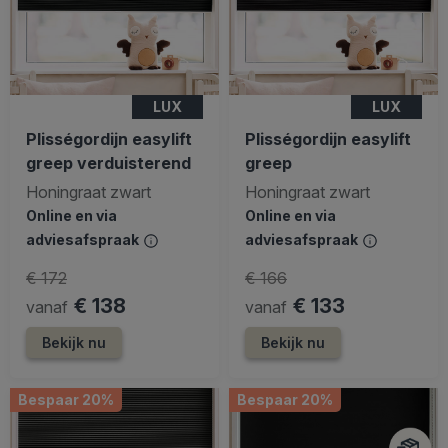
LUX
LUX
Plisségordijn easylift
Plisségordijn easylift
greep verduisterend
greep
Honingraat zwart
Honingraat zwart
Online en via
Online en via
adviesafspraak
adviesafspraak
€ 172
€ 166
€ 138
€ 133
vanaf
vanaf
Bekijk nu
Bekijk nu
Bespaar 20%
Bespaar 20%