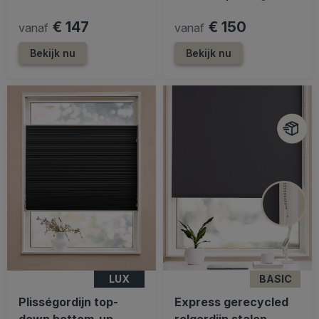
€ 147
€ 150
vanaf
vanaf
Bekijk nu
Bekijk nu
LUX
BASIC
Plisségordijn top-
Express gerecycled
down bottom-up
rolgordijn stalen