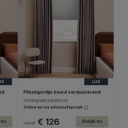
UX
LUX
nd
Plisségordijn koord verduisterend
Honingraat parelmoer
Online en via adviesafspraak
€ 126
 nu
Bekijk nu
vanaf