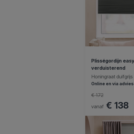
Plisségordijn easy
verduisterend
Honingraat duifgrijs
Online en via advie
€ 172
€ 138
vanaf