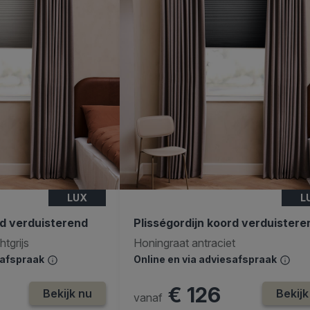
LUX
L
rd verduisterend
Plisségordijn koord verduistere
tgrijs
Honingraat antraciet
safspraak
Online en via adviesafspraak
€ 126
Bekijk nu
Bekijk
vanaf