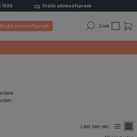
s 1920
Gratis adviesafspraak
Gratis adviesafspraak
Zoek
erdere
worden
Laat zien als: