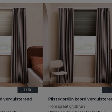
LUX
L
rd verduisterend
Plisségordijn koord verduistere
Honingraat grijsbruin