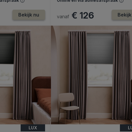
safspraak
Online en via adviesafspraak
€ 126
Bekijk nu
Bekijk
vanaf
LUX
L