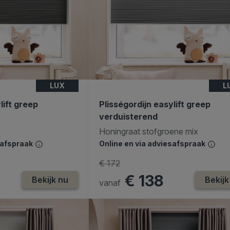
LUX
L
lift greep
Plisségordijn easylift greep
verduisterend
Honingraat stofgroene mix
safspraak
Online en via adviesafspraak
€ 172
€ 138
Bekijk nu
Bekijk
vanaf