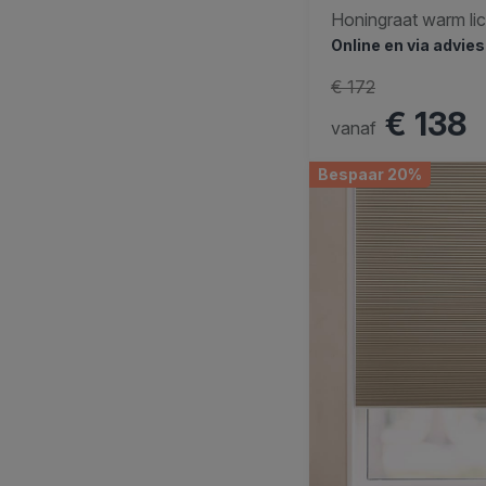
Honingraat warm lich
Online en via advie
€ 172
€ 138
vanaf
Bespaar 20%