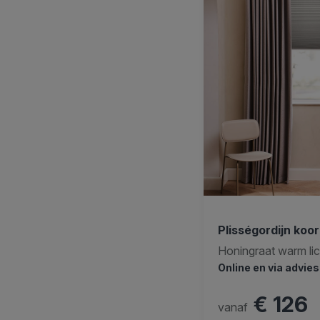
Plisségordijn koo
Honingraat warm lich
Online en via advie
€ 126
vanaf