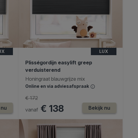
UX
LUX
Plisségordijn easylift greep
verduisterend
Honingraat blauwgrijze mix
Online en via adviesafspraak
€ 172
€ 138
 nu
Bekijk nu
vanaf