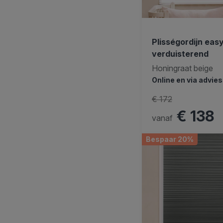
Plisségordijn easy
verduisterend
Honingraat beige
Online en via advie
€ 172
€ 138
vanaf
Bespaar 20%