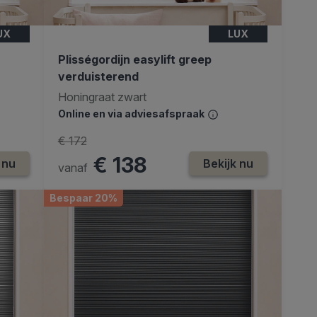
UX
LUX
Plisségordijn easylift greep
verduisterend
Honingraat zwart
Online en via adviesafspraak
€ 172
€ 138
 nu
Bekijk nu
vanaf
Bespaar 20%