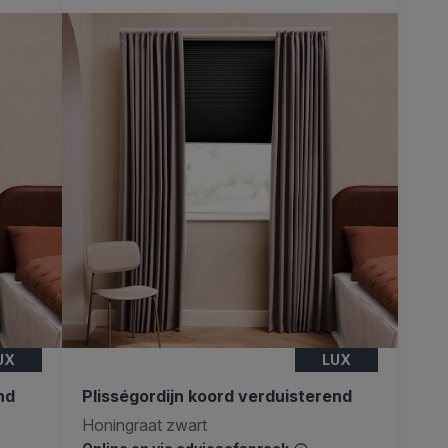
UX
LUX
nd
Plisségordijn koord verduisterend
Honingraat zwart