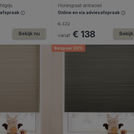
tgrijs
Honingraat antraciet
safspraak
Online en via adviesafspraak
€ 172
€ 138
Bekijk nu
Bekijk
vanaf
Bespaar 20%