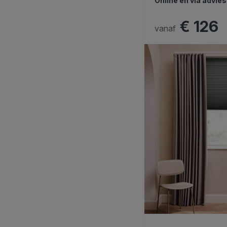
Online en via advie
€ 126
vanaf