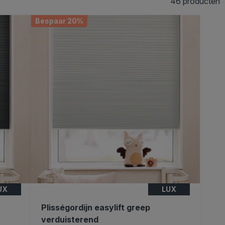
46 producten
Bespaar 20%
UX
LUX
Plisségordijn easylift greep
verduisterend