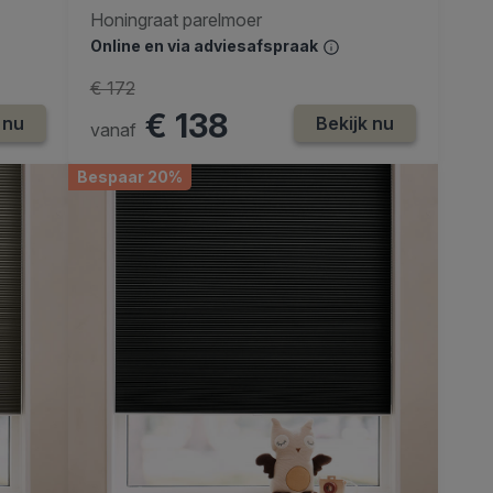
Honingraat parelmoer
Online en via adviesafspraak
€ 172
€ 138
 nu
Bekijk nu
vanaf
Bespaar 20%