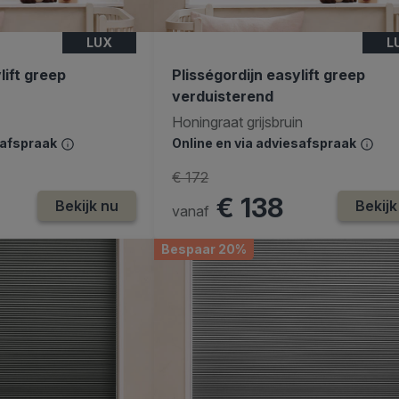
LUX
L
lift greep
Plisségordijn easylift greep
verduisterend
Honingraat grijsbruin
safspraak
Online en via adviesafspraak
€ 172
€ 138
Bekijk nu
Bekijk
vanaf
Bespaar 20%