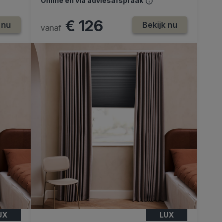
Online en via adviesafspraak
€ 126
 nu
Bekijk nu
vanaf
UX
LUX