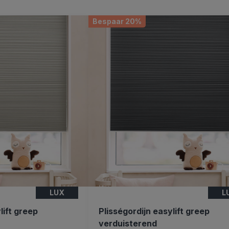
Bespaar 20%
LUX
L
lift greep
Plisségordijn easylift greep
verduisterend